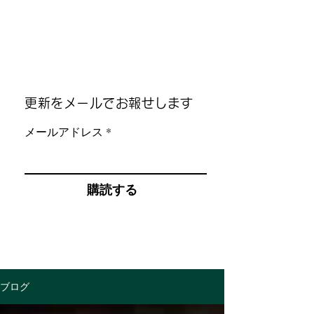
更新をメールでお報せします
メールアドレス
購読する
ブログ