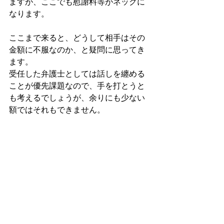
ますが、ここでも慰謝料等がネックに
なります。
ここまで来ると、どうして相手はその
金額に不服なのか、と疑問に思ってき
ます。
受任した弁護士としては話しを纏める
ことが優先課題なので、手を打とうと
も考えるでしょうが、余りにも少ない
額ではそれもできません。
この、金額の合意だけに絞って話し合
いを進めて、結局合意にならず離婚裁
判、離婚調停が不成立になった人もず
いぶんといました。
金額だけに目が行って、決着を付ける
ために段階的に下げることもあるでし
ょうが、私から見ると彼等の狙いは別
にあると思います。