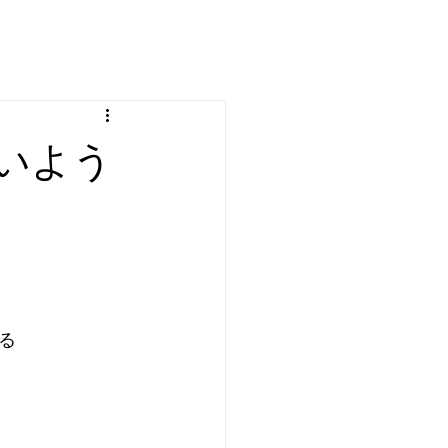
いよう
る