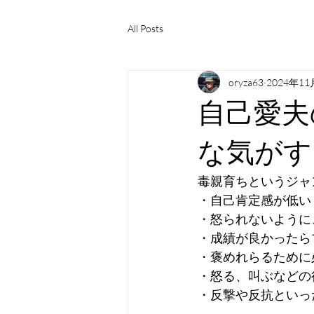
All Posts
oryza63
2024年1
自己愛夫
な気がす
毒親育ちというジャ
・自己肯定感が低い
・怒られないように
・成績が良かったら
・褒めれらるために
・怒る、叫ぶなどの
・反撃や反抗といっ