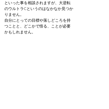
といった事を相談されますが、大逆転
のウルトラCというのはなかなか見つか
りません。
自分にとっての目標や落しどころを持
つことと、どこかで悟る、ことが必要
かもしれません。
こういった連中は相手にしているだけ
で、こちらが疲れ切ってしまいます。
相手は、こちらが打ちのめされ、疲れ
果ててダウンすることを狙っているフ
シもあります。
根性入れて戦ったとしても、終わった
時にはダメージが利き過ぎて、意欲喪
失という人もいました。
勝ち取れたのが離婚だけ、という人も
いました。
離婚する、特に、DVモラハラ虐待をす