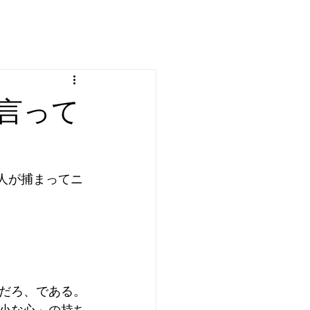
言って
人が捕まってニ
だろ、である。
小な心」の持ち