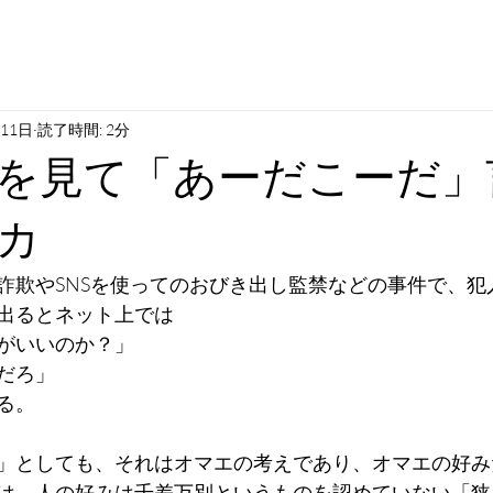
月11日
読了時間: 2分
を見て「あーだこーだ」
カ
詐欺やSNSを使ってのおびき出し監禁などの事件で、犯
出るとネット上では
がいいのか？」
だろ」
る。
」としても、それはオマエの考えであり、オマエの好み
は、人の好みは千差万別というものを認めていない「狭