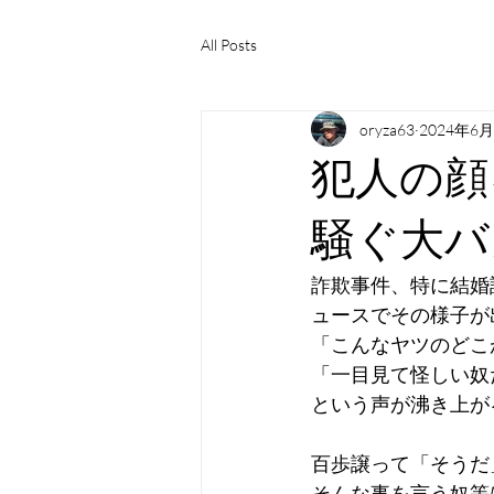
All Posts
oryza63
2024年6
犯人の顔
騒ぐ大バ
詐欺事件、特に結婚
ュースでその様子が
「こんなヤツのどこ
「一目見て怪しい奴
という声が沸き上が
百歩譲って「そうだ
そんな事を言う奴等