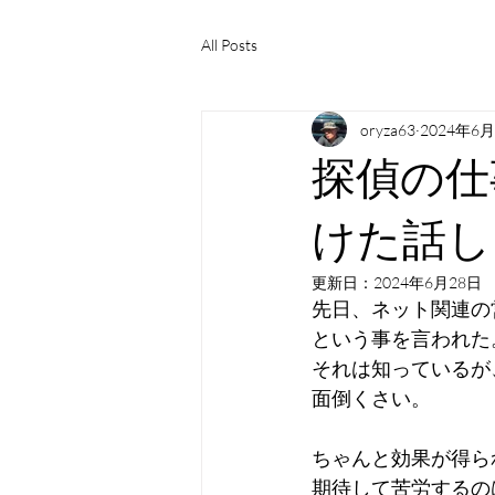
All Posts
oryza63
2024年6
探偵の仕
けた話し
更新日：
2024年6月28日
先日、ネット関連の
という事を言われた
それは知っているが
面倒くさい。
ちゃんと効果が得ら
期待して苦労するの