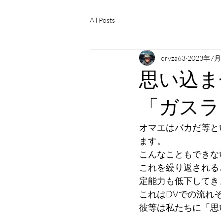
All Posts
oryza63
2023年7
思い込ま
「ガスラ
オマエはバカだ等と
ます。
こんなこともできな
これを繰り返される
定能力も低下してき
これはDVでの流れ
彼等は私たちに「思