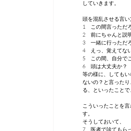
していきます。
頭を混乱させる言い
1　この間言っただ
2　前にちゃんと説
3　一緒に行っただ
4　えっ、覚えてな
5　この間、自分で
6　頭は大丈夫か？
等の様に、してもい
ないの？と言ったり
る、といったことで
こういったことを言
す。
そうしておいて、
7　医者で診てもら