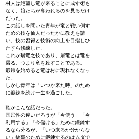
村人は絶望し竜が来ることに成す術も
なく、娘たちが奪われるのを見るだけ
だった。
この話しを聞いた青年が竜と戦い倒す
ための技を仙人だったかに教えを請
い、技の習得と技術の向上を目指しひ
たすら修練した。
これが屠竜之技であり、屠竜とは竜を
屠る、つまり竜を殺すことである。
鍛錬を始めると竜は村に現れなくなっ
た。
しかし青年は「いつか来た時」のため
に鍛錬を続け一生を過ごした。
確かこんな話だった。
国民性の違いだろうが「今使う」「今
利用する」「今儲け
る」ために鍛錬す
るなら分るが、「いつ来るか分からな
い」物事のために鍛錬するのはムダで