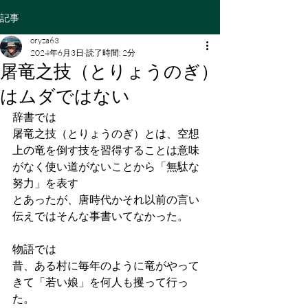
記事
oryza63
2024年6月3日
読了時間: 2分
屠竜之技（とりょうのぎ）
はムダではない
辞書では
屠竜之技（とりょうのぎ）とは、空想
上の竜を倒す技を習得することは意味
がなく使い道がないことから「無駄な
努力」を表す
とあったが、唐時代かそれ以前の言い
伝えではそんな事書いてなかった。
物語では
昔、ある村に毎年のように竜がやって
きて「若い娘」を何人も攫って行っ
た。