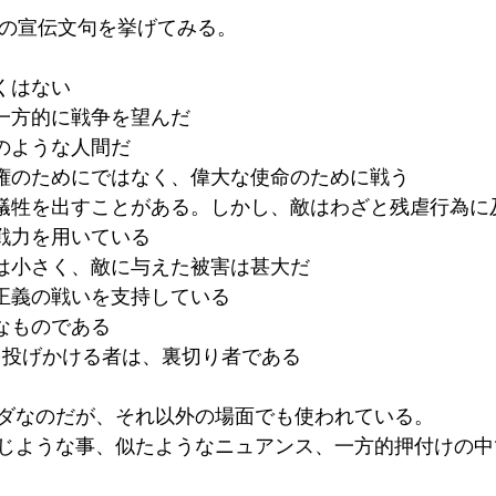
0の宣伝文句を挙げてみる。
くはない
が一方的に戦争を望んだ
魔のような人間だ
覇権のためにではなく、偉大な使命のために戦う
る犠牲を出すことがある。しかし、敵はわざと残虐行為に
や戦力を用いている
害は小さく、敵に与えた被害は甚大だ
も正義の戦いを支持している
聖なものである
問を投げかける者は、裏切り者である
ダなのだが、それ以外の場面でも使われている。
じような事、似たようなニュアンス、一方的押付けの中