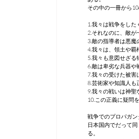
その中の一冊から1
1.我々は戦争をした
2.それなのに、敵
3.敵の指導者は悪
4.我々は、領土や
5.我々も意図せざ
6.敵は卑劣な兵器
7.我々の受けた被
8.芸術家や知識人
9.我々の戦いは神
10.この正義に疑
戦争でのプロパガン
日本国内でだって同
る。