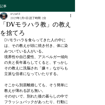
記事
oryza63
2025年2月6日
読了時間: 2分
「DVモラハラ教」の教え
を捨てろ
DVモラハラを食らってきた人の中に
は、その教えが頭に焼き付き、体に染
みついている人がいる。
境界性や自己愛性、アスペルガー傾向
の夫と長年暮らしてくると、すっかし
その教えに洗脳され「嫌々」ながらも
立派な信者になっていたりする。
そこから別居離婚しても、そう簡単に
教えが薄れる訳も無い。
そのせいで、別れた後の暮らしの中で
フラッシュバックがあったり、行動に