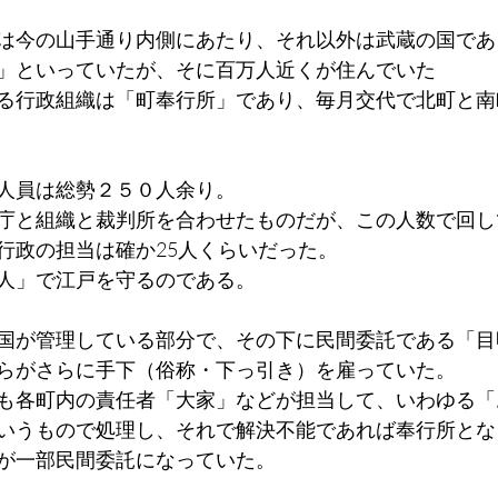
は今の山手通り内側にあたり、それ以外は武蔵の国であ
」といっていたが、そに百万人近くが住んでいた
る行政組織は「町奉行所」であり、毎月交代で北町と南
人員は総勢２５０人余り。
庁と組織と裁判所を合わせたものだが、この人数で回し
行政の担当は確か25人くらいだった。
人」で江戸を守るのである。
国が管理している部分で、その下に民間委託である「目
らがさらに手下（俗称・下っ引き）を雇っていた。
も各町内の責任者「大家」などが担当して、いわゆる「
いうもので処理し、それで解決不能であれば奉行所とな
が一部民間委託になっていた。