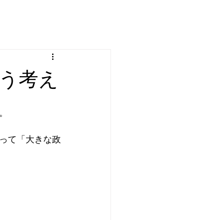
う考え
。
って「大きな政
。